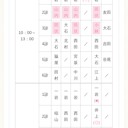
山
山
山
田
2診
／
友田
内
内
内
伏
田
大
田
小
3診
／
大石
伏
石
伏
林
10：00～
13：00
大
北
西
西
4診
／
吉田
石
村
田
田
脇
宮
大
5診
／
／
谷尾
屋
坂
石
田
中
江
6診
／
／
／
村
川
上
一
一
一
一
1診
／
岩
／
岩
岩
岩
(■)
井
稲
西
西
2診
／
上
／
山
田
田
(◎)