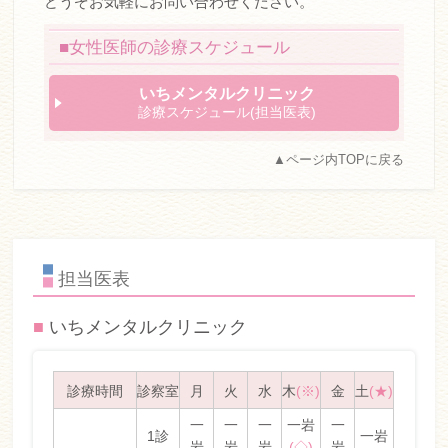
どうぞお気軽にお問い合わせください。
■女性医師の診療スケジュール
いちメンタルクリニック
診療スケジュール(担当医表)
▲ページ内TOPに戻る
担当医表
■
いちメンタルクリニック
診療時間
診察室
月
火
水
木
(※)
金
土
(★)
一
一
一
一岩
一
1診
一岩
岩
岩
岩
(◇)
岩