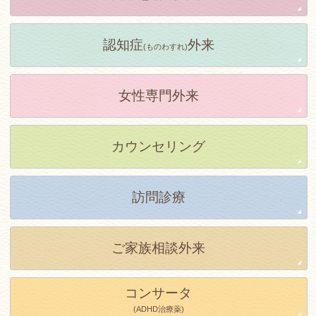
認知症
外来
(ものわすれ)
女性専門外来
カウンセリング
訪問診療
ご家族相談外来
コンサータ
(ADHD治療薬)