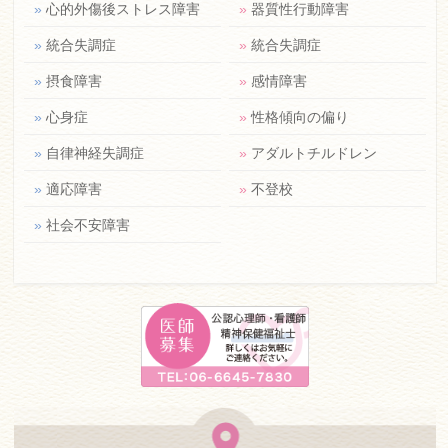
»
心的外傷後ストレス障害
»
器質性行動障害
»
統合失調症
»
統合失調症
»
摂食障害
»
感情障害
»
心身症
»
性格傾向の偏り
»
自律神経失調症
»
アダルトチルドレン
»
適応障害
»
不登校
»
社会不安障害