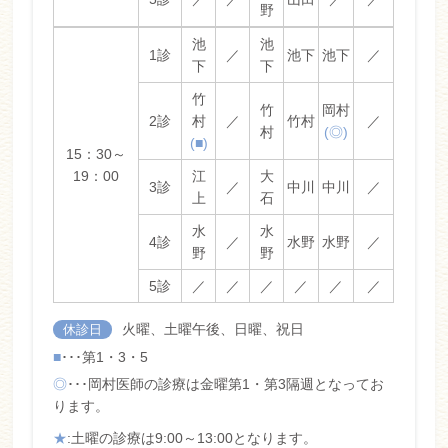
野
池
池
1診
／
池下
池下
／
下
下
竹
竹
岡村
2診
村
／
竹村
／
村
(◎)
(■)
15：30～
19：00
江
大
3診
／
中川
中川
／
上
石
水
水
4診
／
水野
水野
／
野
野
5診
／
／
／
／
／
／
火曜、土曜午後、日曜、祝日
休診日
≫
■
･･･第1・3・5
ス
タ
◎
･･･岡村医師の診療は金曜第1・第3隔週となってお
ッ
ります。
フ
紹
★
:土曜の診療は9:00～13:00となります。