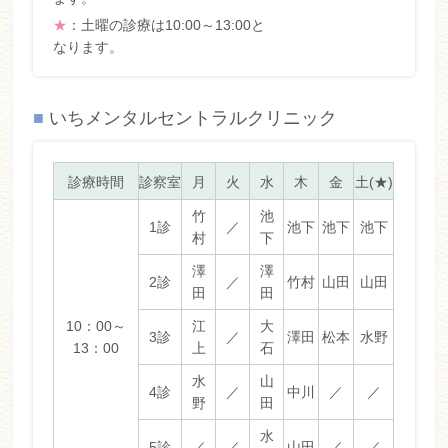
★
：土曜の診療は10:00～13:00と
なります。
■
いちメンタルセントラルクリニック
診療時間
診察室
月
火
水
木
金
土(★)
竹
池
1診
／
池下
池下
池下
村
下
澤
澤
2診
／
竹村
山田
山田
田
田
10：00～
江
大
3診
／
澤田
松本
水野
13：00
上
石
水
山
4診
／
中川
／
／
野
田
水
5診
／
／
山田
／
／