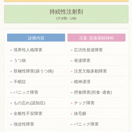
持続性注射剤
(デポ剤・LAI)
診療内容
児童･思春期精神科
»
境界性人格障害
»
広汎性発達障害
»
うつ病
»
発達障害
»
双極性障害(躁うつ病)
»
注意欠陥多動障害
»
不眠症
»
精神遅滞
»
パニック障害
»
摂食障害(拒食･過食)
»
もの忘れ(認知症)
»
チック障害
»
全般性不安障害
»
抜毛癖
»
強迫性障害
»
パニック障害