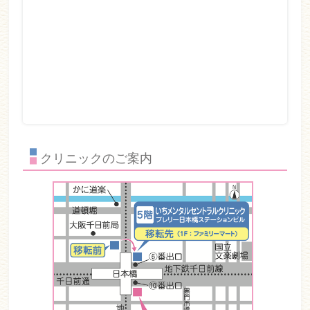
介
ペ
ー
ジ
は
こ
ち
ら
クリニックのご案内