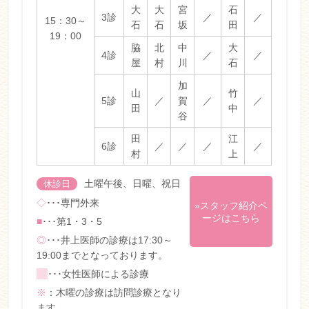
大
大
宮
石
3診
／
／
15：30～
石
石
坂
田
19：00
脇
北
中
大
4診
／
／
屋
村
川
石
加
山
竹
5診
／
賀
／
／
田
中
谷
田
江
6診
／
／
／
／
村
上
土曜午後、日曜、祝日
休診日
◇
･･･専門外来
»スタッフ紹介ペ
ージはこちら
■
･･･第1・3・5
◎
･･･井上医師の診療は17:30～
19:00までとなっております。
■
･･･女性医師による診療
※
：木曜の診療は訪問診療となり
ます。