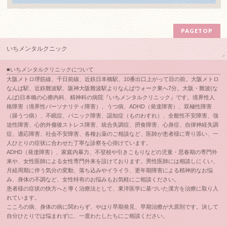
PAGETOP
いちメンタルクニック
■いちメンタルクリニックについて
大阪メトロ堺筋線、千日前線、近鉄日本橋駅、10番出口上がって目の前。大阪メトロ
なんば駅、近鉄難波駅、阪神大阪難波駅よりなんばウォーク東へ7分。大阪・難波(な
んば)日本橋の心療内科、精神科の病院『いちメンタルクリニック』です。境界性人
格障害（境界性パーソナリティ障害）、うつ病、ADHD（発達障害）、双極性障害
（躁うつ病）、不眠症、パニック障害、認知症（ものわすれ）、全般性不安障害、強
迫性障害、心的外傷後ストレス障害、統合失調症、摂食障害、心身症、自律神経失調
症、適応障害、社会不安障害、各種お薬のご相談など、医師が患者様に寄り添い、一
人ひとりの症状に合わせた丁寧な診察を心掛けています。
ADHD（発達障害）、家庭内暴力、不登校や引きこもりなどの児童・思春期の専門外
来や、女性医師による女性専門外来を設けております。男性医師には相談しにくい、
月経周期に伴う気分の変動、落ち込みやイライラ、更年期障害による精神的なお悩
み、身体の不調など、女性特有のお悩みもお気軽にご相談ください。
患者様の症状の快方へと導く治療法として、東洋医学に基づいた漢方を治療に取り入
れています。
こころの病、身体の病に関わらず、やはり早期発見、早期治療が大原則です。決して
自分ひとりでは悩まれずに、一度わたしたちにご相談ください。