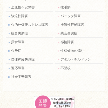
»
全般性不安障害
»
抜毛癖
»
強迫性障害
»
パニック障害
»
心的外傷後ストレス障害
»
器質性行動障害
»
統合失調症
»
統合失調症
»
摂食障害
»
感情障害
»
心身症
»
性格傾向の偏り
»
自律神経失調症
»
アダルトチルドレン
»
適応障害
»
不登校
»
社会不安障害