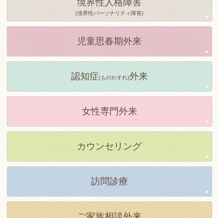
境界性人格障害
(境界性パーソナリティ障害)
児童思春期外来
認知症
外来
(ものわすれ)
女性専門外来
カウンセリング
訪問診療
ご家族相談外来