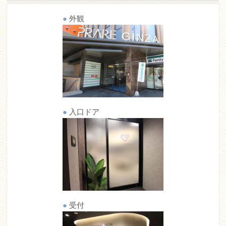
●
外観
●
入口ドア
●
受付