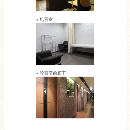
●
処置室
●
診察室前廊下