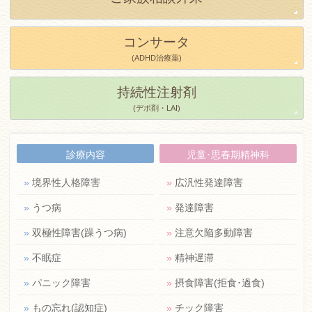
コンサータ
(ADHD治療薬)
持続性注射剤
(デポ剤・LAI)
診療内容
児童･思春期精神科
»
境界性人格障害
»
広汎性発達障害
»
うつ病
»
発達障害
»
双極性障害(躁うつ病)
»
注意欠陥多動障害
»
不眠症
»
精神遅滞
»
パニック障害
»
摂食障害(拒食･過食)
»
もの忘れ(認知症)
»
チック障害