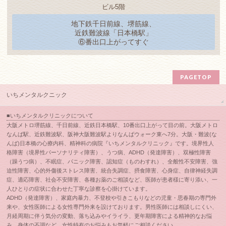
ビル5階
地下鉄千日前線、堺筋線、
近鉄難波線「日本橋駅」
⑥番出口上がってすぐ
PAGETOP
いちメンタルクニック
■いちメンタルクリニックについて
大阪メトロ堺筋線、千日前線、近鉄日本橋駅、10番出口上がって目の前。大阪メトロ
なんば駅、近鉄難波駅、阪神大阪難波駅よりなんばウォーク東へ7分。大阪・難波(な
んば)日本橋の心療内科、精神科の病院『いちメンタルクリニック』です。境界性人
格障害（境界性パーソナリティ障害）、うつ病、ADHD（発達障害）、双極性障害
（躁うつ病）、不眠症、パニック障害、認知症（ものわすれ）、全般性不安障害、強
迫性障害、心的外傷後ストレス障害、統合失調症、摂食障害、心身症、自律神経失調
症、適応障害、社会不安障害、各種お薬のご相談など、医師が患者様に寄り添い、一
人ひとりの症状に合わせた丁寧な診察を心掛けています。
ADHD（発達障害）、家庭内暴力、不登校や引きこもりなどの児童・思春期の専門外
来や、女性医師による女性専門外来を設けております。男性医師には相談しにくい、
月経周期に伴う気分の変動、落ち込みやイライラ、更年期障害による精神的なお悩
み、身体の不調など、女性特有のお悩みもお気軽にご相談ください。