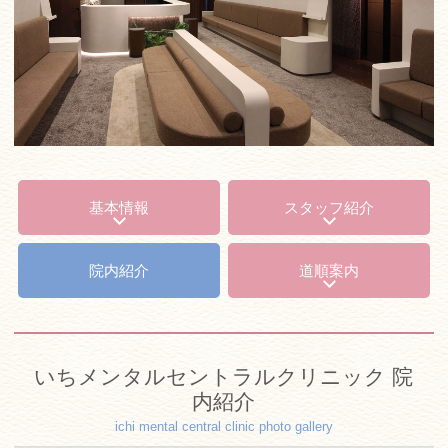
ネットでご予約・お問い合わせ
近鉄「大和八木」駅北口すぐ
0744-48-0635
ネットでご予約・お問い合わせ
基本情報
スタッフ紹介
院内紹介
道順案内
いちメンタルセントラルクリニック 院
内紹介
ichi mental central clinic photo gallery