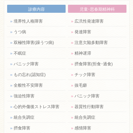
診療内容
児童･思春期精神科
»
境界性人格障害
»
広汎性発達障害
»
うつ病
»
発達障害
»
双極性障害(躁うつ病)
»
注意欠陥多動障害
»
不眠症
»
精神遅滞
»
パニック障害
»
摂食障害(拒食･過食)
»
もの忘れ(認知症)
»
チック障害
»
全般性不安障害
»
抜毛癖
»
強迫性障害
»
パニック障害
»
心的外傷後ストレス障害
»
器質性行動障害
»
統合失調症
»
統合失調症
»
摂食障害
»
感情障害