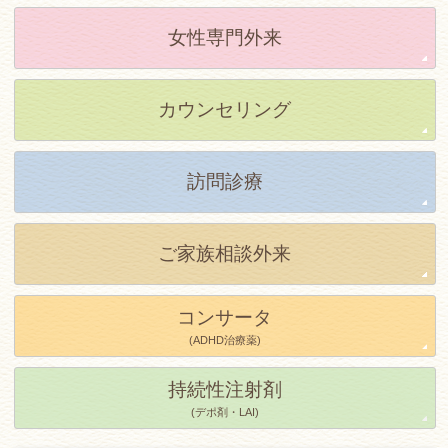
女性専門外来
カウンセリング
訪問診療
ご家族相談外来
コンサータ
(ADHD治療薬)
持続性注射剤
(デポ剤・LAI)