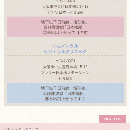
〒542-0073
大阪市中央区日本橋1-17-17
ピカソ日本一ビル2階
地下鉄千日前線、堺筋線、
近鉄難波線｢日本橋駅」
⑩番出口上がって目の前
いちメンタル
セントラルクリニック
〒542-0073
大阪市中央区日本橋1-5-12
プレリー日本橋ステーション
ビル5階
地下鉄千日前線、堺筋線、
近鉄難波線「日本橋駅」
⑥番出口上がってすぐ
PAGETOP
いちメンタルクニック