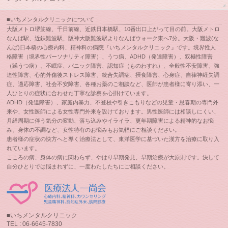
■いちメンタルクリニックについて
大阪メトロ堺筋線、千日前線、近鉄日本橋駅、10番出口上がって目の前。大阪メトロ
なんば駅、近鉄難波駅、阪神大阪難波駅よりなんばウォーク東へ7分。大阪・難波(な
んば)日本橋の心療内科、精神科の病院『いちメンタルクリニック』です。境界性人
格障害（境界性パーソナリティ障害）、うつ病、ADHD（発達障害）、双極性障害
（躁うつ病）、不眠症、パニック障害、認知症（ものわすれ）、全般性不安障害、強
迫性障害、心的外傷後ストレス障害、統合失調症、摂食障害、心身症、自律神経失調
症、適応障害、社会不安障害、各種お薬のご相談など、医師が患者様に寄り添い、一
人ひとりの症状に合わせた丁寧な診察を心掛けています。
ADHD（発達障害）、家庭内暴力、不登校や引きこもりなどの児童・思春期の専門外
来や、女性医師による女性専門外来を設けております。男性医師には相談しにくい、
月経周期に伴う気分の変動、落ち込みやイライラ、更年期障害による精神的なお悩
み、身体の不調など、女性特有のお悩みもお気軽にご相談ください。
患者様の症状の快方へと導く治療法として、東洋医学に基づいた漢方を治療に取り入
れています。
こころの病、身体の病に関わらず、やはり早期発見、早期治療が大原則です。決して
自分ひとりでは悩まれずに、一度わたしたちにご相談ください。
■いちメンタルクリニック
TEL : 06-6645-7830