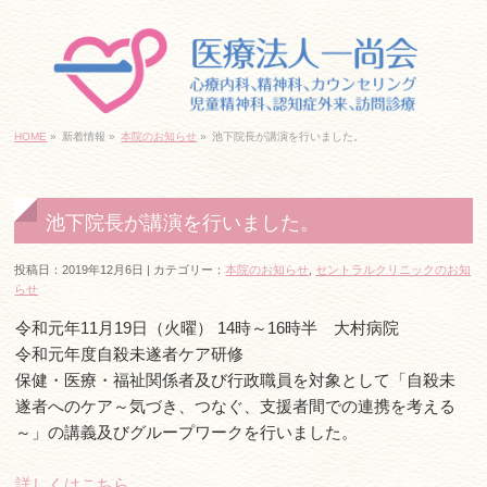
｢日本橋駅」10番出口すぐ
06-6645-7830
HOME
»
新着情報 »
本院のお知らせ
»
池下院長が講演を行いました。
ネットでご予約・お問い合わせ
池下院長が講演を行いました。
投稿日：2019年12月6日 | カテゴリー：
本院のお知らせ
,
セントラルクリニックのお知
｢日本橋駅」6番出口すぐ
らせ
06-6213-7830
令和元年11月19日（火曜） 14時～16時半 大村病院
令和元年度自殺未遂者ケア研修
ネットでご予約・お問い合わせ
保健・医療・福祉関係者及び行政職員を対象として「自殺未
遂者へのケア～気づき、つなぐ、支援者間での連携を考える
～」の講義及びグループワークを行いました。
千日前線｢桜川駅」すぐ
06-6585-9280
詳しくはこちら