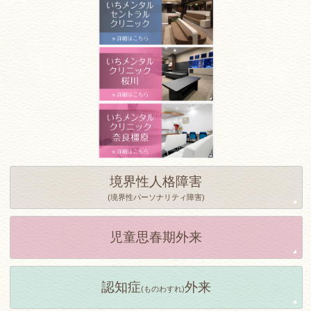
境界性人格障害
(境界性パーソナリティ障害)
児童思春期外来
認知症
外来
(ものわすれ)