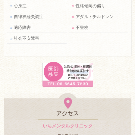
»
心身症
»
性格傾向の偏り
»
自律神経失調症
»
アダルトチルドレン
»
適応障害
»
不登校
»
社会不安障害
いちメンタルクリニック