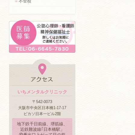
»
不登校
いちメンタルクリニック
〒542-0073
大阪市中央区日本橋1-17-17
ピカソ日本一ビル2階
地下鉄千日前線、堺筋線、
近鉄難波線｢日本橋駅」
⑩番出口上がって目の前