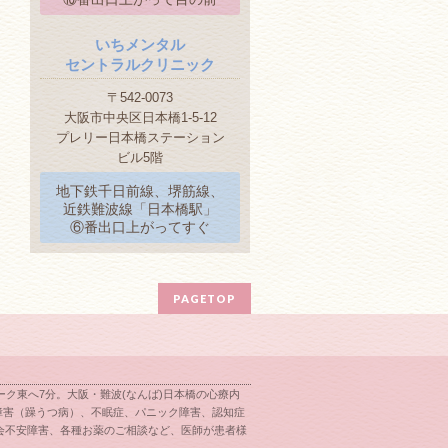
いちメンタル
セントラルクリニック
〒542-0073
大阪市中央区日本橋1-5-12
プレリー日本橋ステーション
ビル5階
地下鉄千日前線、堺筋線、
近鉄難波線「日本橋駅」
⑥番出口上がってすぐ
PAGETOP
ク東へ7分。大阪・難波(なんば)日本橋の心療内
障害（躁うつ病）、不眠症、パニック障害、認知症
会不安障害、各種お薬のご相談など、医師が患者様