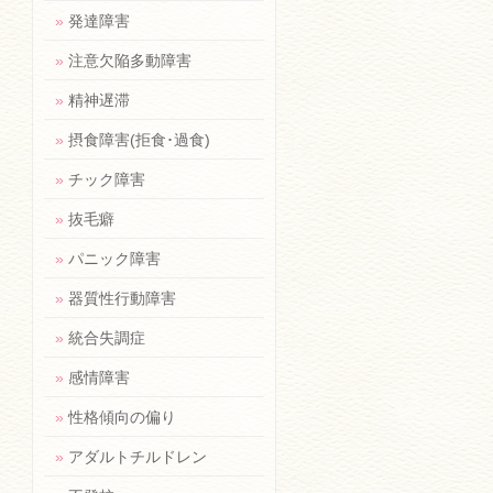
»
発達障害
»
注意欠陥多動障害
»
精神遅滞
»
摂食障害(拒食･過食)
»
チック障害
»
抜毛癖
»
パニック障害
»
器質性行動障害
»
統合失調症
»
感情障害
»
性格傾向の偏り
»
アダルトチルドレン