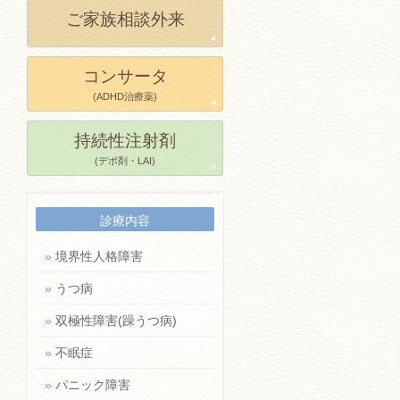
ご家族相談外来
コンサータ
(ADHD治療薬)
持続性注射剤
(デポ剤・LAI)
診療内容
»
境界性人格障害
»
うつ病
»
双極性障害(躁うつ病)
»
不眠症
»
パニック障害