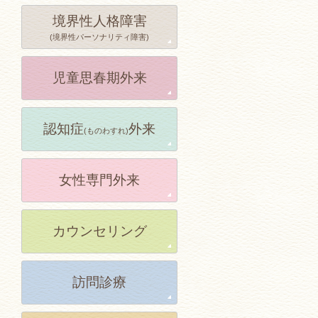
境界性人格障害
(境界性パーソナリティ障害)
児童思春期外来
認知症
外来
(ものわすれ)
女性専門外来
カウンセリング
訪問診療