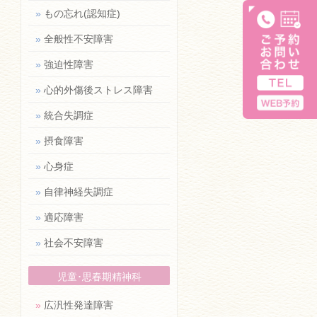
»
もの忘れ(認知症)
»
全般性不安障害
»
強迫性障害
»
心的外傷後ストレス障害
»
統合失調症
»
摂食障害
»
心身症
»
自律神経失調症
»
適応障害
»
社会不安障害
児童･思春期精神科
»
広汎性発達障害