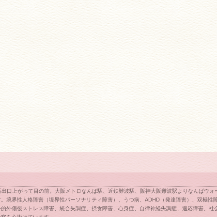
番出口上がって目の前。大阪メトロなんば駅、近鉄難波駅、阪神大阪難波駅よりなんばウォー
。境界性人格障害（境界性パーソナリティ障害）、うつ病、ADHD（発達障害）、双極性
心的外傷後ストレス障害、統合失調症、摂食障害、心身症、自律神経失調症、適応障害、社