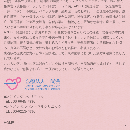
んば)日本橋の心療内科、精神科の病院『いちメンタルクリニック』です。境界性人
格障害（境界性パーソナリティ障害）、うつ病、ADHD（発達障害）、双極性障害
（躁うつ病）、不眠症、パニック障害、認知症（ものわすれ）、全般性不安障害、強
迫性障害、心的外傷後ストレス障害、統合失調症、摂食障害、心身症、自律神経失調
症、適応障害、社会不安障害、各種お薬のご相談など、医師が患者様に寄り添い、一
人ひとりの症状に合わせた丁寧な診察を心掛けています。
ADHD（発達障害）、家庭内暴力、不登校や引きこもりなどの児童・思春期の専門外
来や、女性医師による女性専門外来を設けております。男性医師には相談しにくい、
月経周期に伴う気分の変動、落ち込みやイライラ、更年期障害による精神的なお悩
み、身体の不調など、女性特有のお悩みもお気軽にご相談ください。
患者様の症状の快方へと導く治療法として、東洋医学に基づいた漢方を治療に取り入
れています。
こころの病、身体の病に関わらず、やはり早期発見、早期治療が大原則です。決して
自分ひとりでは悩まれずに、一度わたしたちにご相談ください。
■いちメンタルクリニック
TEL : 06-6645-7830
■いちメンタルセントラルクリニック
TEL : 06-6213-7830
HOME