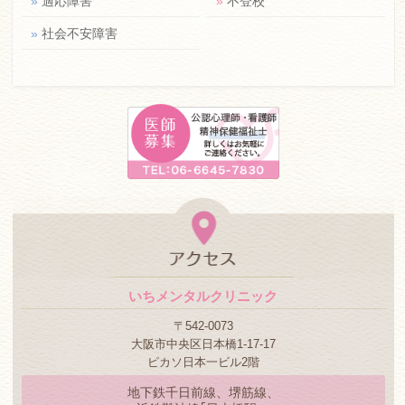
»
適応障害
»
不登校
»
社会不安障害
いちメンタルクリニック
〒542-0073
大阪市中央区日本橋1-17-17
ピカソ日本一ビル2階
地下鉄千日前線、堺筋線、