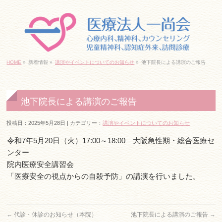
｢日本橋駅」10番出口すぐ
06-6645-7830
HOME
»
新着情報 »
講演やイベントについてのお知らせ
»
池下院長による講演のご報告
ネットでご予約・お問い合わせ
池下院長による講演のご報告
投稿日：2025年5月28日 | カテゴリー：
講演やイベントについてのお知らせ
｢日本橋駅」6番出口すぐ
令和7年5月20日（火）17:00～18:00 大阪急性期・総合医療セ
06-6213-7830
ンター
ネットでご予約・お問い合わせ
院内医療安全講習会
「医療安全の視点からの自殺予防」の講演を行いました。
千日前線｢桜川駅」すぐ
←
代診・休診のお知らせ（本院）
池下院長による講演のご報告
→
06-6585-9280