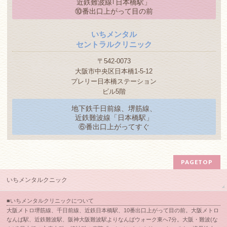
近鉄難波線｢日本橋駅」
⑩番出口上がって目の前
いちメンタル
セントラルクリニック
〒542-0073
大阪市中央区日本橋1-5-12
プレリー日本橋ステーション
ビル5階
地下鉄千日前線、堺筋線、
近鉄難波線「日本橋駅」
⑥番出口上がってすぐ
PAGETOP
いちメンタルクニック
■いちメンタルクリニックについて
大阪メトロ堺筋線、千日前線、近鉄日本橋駅、10番出口上がって目の前。大阪メトロ
なんば駅、近鉄難波駅、阪神大阪難波駅よりなんばウォーク東へ7分。大阪・難波(な