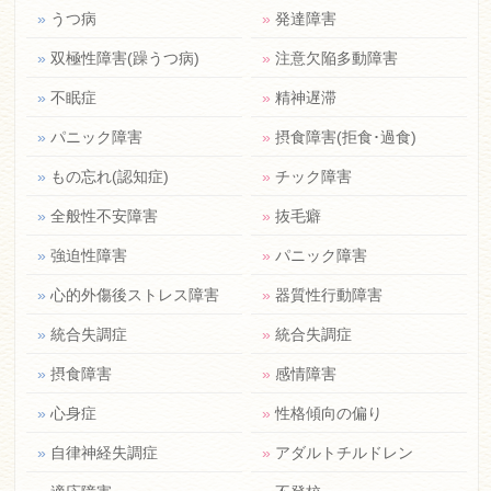
»
うつ病
»
発達障害
»
双極性障害(躁うつ病)
»
注意欠陥多動障害
»
不眠症
»
精神遅滞
»
パニック障害
»
摂食障害(拒食･過食)
»
もの忘れ(認知症)
»
チック障害
»
全般性不安障害
»
抜毛癖
»
強迫性障害
»
パニック障害
»
心的外傷後ストレス障害
»
器質性行動障害
»
統合失調症
»
統合失調症
»
摂食障害
»
感情障害
»
心身症
»
性格傾向の偏り
»
自律神経失調症
»
アダルトチルドレン