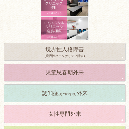
境界性人格障害
(境界性パーソナリティ障害)
児童思春期外来
認知症
外来
(ものわすれ)
女性専門外来