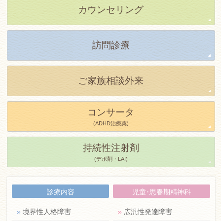
カウンセリング
訪問診療
ご家族相談外来
コンサータ
(ADHD治療薬)
持続性注射剤
(デポ剤・LAI)
診療内容
児童･思春期精神科
»
境界性人格障害
»
広汎性発達障害