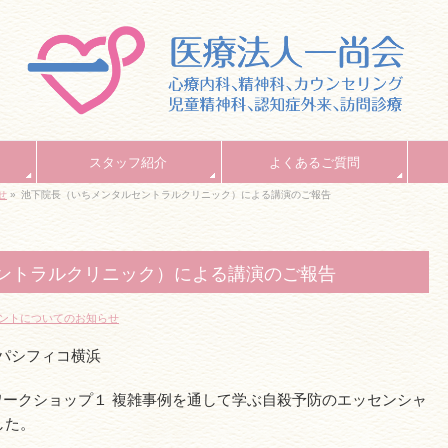
スタッフ紹介
よくあるご質問
せ
»
池下院長（いちメンタルセントラルクリニック）による講演のご報告
ントラルクリニック）による講演のご報告
ントについてのお知らせ
0 パシフィコ横浜
 ワークショップ１ 複雑事例を通して学ぶ自殺予防のエッセンシャ
した。