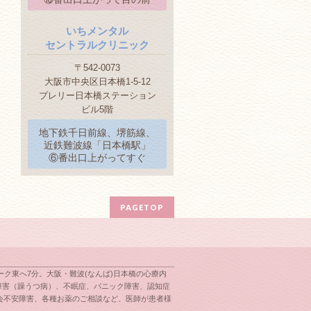
いちメンタル
セントラルクリニック
〒542-0073
大阪市中央区日本橋1-5-12
プレリー日本橋ステーション
ビル5階
地下鉄千日前線、堺筋線、
近鉄難波線「日本橋駅」
⑥番出口上がってすぐ
PAGETOP
ク東へ7分。大阪・難波(なんば)日本橋の心療内
障害（躁うつ病）、不眠症、パニック障害、認知症
会不安障害、各種お薬のご相談など、医師が患者様