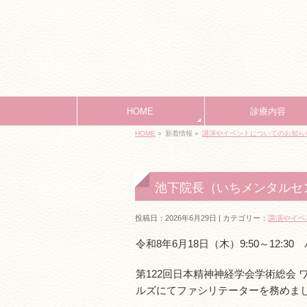
HOME
診療内容
HOME
»
新着情報 »
講演やイベントについてのお知ら
池下院長（いちメンタルセ
投稿日：2026年6月29日 | カテゴリー：
講演やイベ
令和8年6月18日（木）9:50～12:3
第122回日本精神神経学会学術総会
ルズにてファシリテーターを務めま