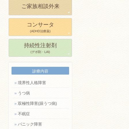
ご家族相談外来
コンサータ
(ADHD治療薬)
持続性注射剤
(デポ剤・LAI)
診療内容
»
境界性人格障害
»
うつ病
»
双極性障害(躁うつ病)
»
不眠症
»
パニック障害