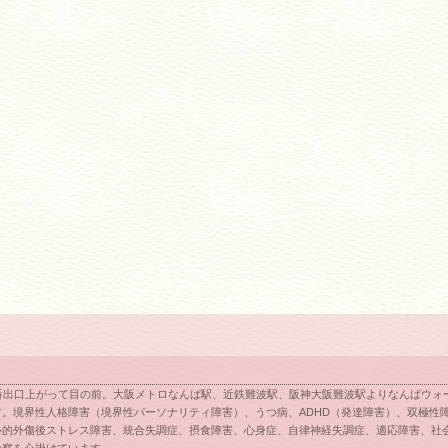
番出口上がって目の前。大阪メトロなんば駅、近鉄難波駅、阪神大阪難波駅よりなんばウォー
。境界性人格障害（境界性パーソナリティ障害）、うつ病、ADHD（発達障害）、双極性
心的外傷後ストレス障害、統合失調症、摂食障害、心身症、自律神経失調症、適応障害、社