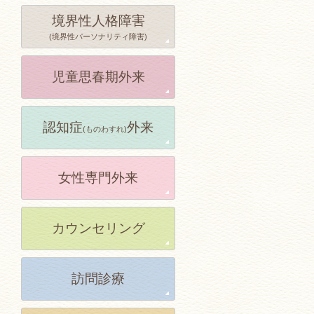
境界性人格障害
(境界性パーソナリティ障害)
児童思春期外来
認知症
外来
(ものわすれ)
女性専門外来
カウンセリング
訪問診療