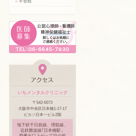
»
不登校
いちメンタルクリニック
〒542-0073
大阪市中央区日本橋1-17-17
ピカソ日本一ビル2階
地下鉄千日前線、堺筋線、
近鉄難波線｢日本橋駅」
⑩番出口上がって目の前