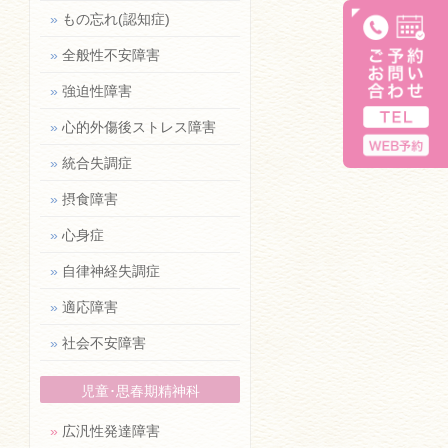
»
もの忘れ(認知症)
»
全般性不安障害
»
強迫性障害
»
心的外傷後ストレス障害
»
統合失調症
»
摂食障害
»
心身症
»
自律神経失調症
»
適応障害
»
社会不安障害
児童･思春期精神科
»
広汎性発達障害