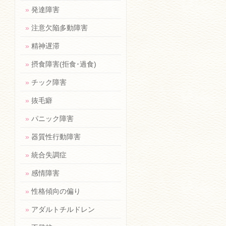
»
発達障害
»
注意欠陥多動障害
»
精神遅滞
»
摂食障害(拒食･過食)
»
チック障害
»
抜毛癖
»
パニック障害
»
器質性行動障害
»
統合失調症
»
感情障害
»
性格傾向の偏り
»
アダルトチルドレン