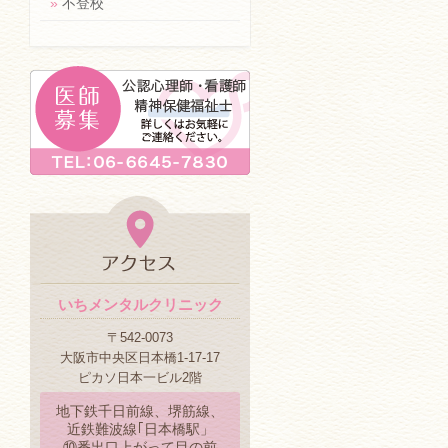
»
不登校
いちメンタルクリニック
〒542-0073
大阪市中央区日本橋1-17-17
ピカソ日本一ビル2階
地下鉄千日前線、堺筋線、
近鉄難波線｢日本橋駅」
⑩番出口上がって目の前