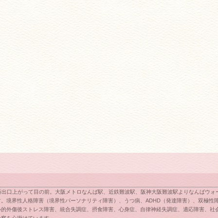
番出口上がって目の前。大阪メトロなんば駅、近鉄難波駅、阪神大阪難波駅よりなんばウォー
。境界性人格障害（境界性パーソナリティ障害）、うつ病、ADHD（発達障害）、双極性
心的外傷後ストレス障害、統合失調症、摂食障害、心身症、自律神経失調症、適応障害、社