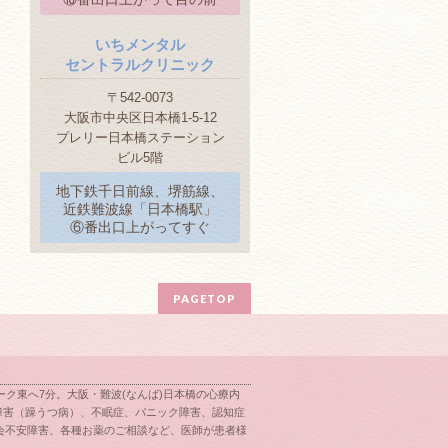
いちメンタル
セントラルクリニック
〒542-0073
大阪市中央区日本橋1-5-12
プレリー日本橋ステーション
ビル5階
地下鉄千日前線、堺筋線、
近鉄難波線「日本橋駅」
⑥番出口上がってすぐ
PAGETOP
ク東へ7分。大阪・難波(なんば)日本橋の心療内
障害（躁うつ病）、不眠症、パニック障害、認知症
会不安障害、各種お薬のご相談など、医師が患者様