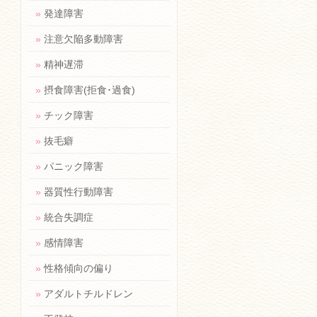
»
発達障害
»
注意欠陥多動障害
»
精神遅滞
»
摂食障害(拒食･過食)
»
チック障害
»
抜毛癖
»
パニック障害
»
器質性行動障害
»
統合失調症
»
感情障害
»
性格傾向の偏り
»
アダルトチルドレン