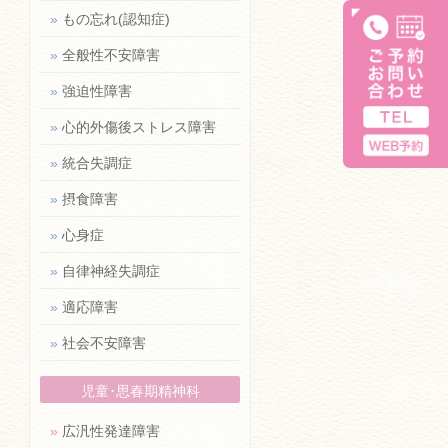
»
もの忘れ(認知症)
»
全般性不安障害
»
強迫性障害
»
心的外傷後ストレス障害
»
統合失調症
»
摂食障害
»
心身症
»
自律神経失調症
»
適応障害
»
社会不安障害
児童･思春期精神科
»
広汎性発達障害