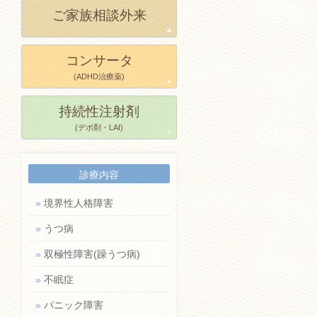
ご家族相談外来
コンサータ
(ADHD治療薬)
持続性注射剤
(デポ剤・LAI)
診療内容
»
境界性人格障害
»
うつ病
»
双極性障害(躁うつ病)
»
不眠症
»
パニック障害