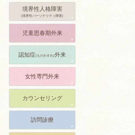
境界性人格障害
(境界性パーソナリティ障害)
児童思春期外来
認知症
外来
(ものわすれ)
女性専門外来
カウンセリング
訪問診療