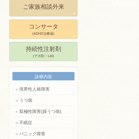
ご家族相談外来
コンサータ
(ADHD治療薬)
持続性注射剤
(デポ剤・LAI)
診療内容
»
境界性人格障害
»
うつ病
»
双極性障害(躁うつ病)
»
不眠症
»
パニック障害