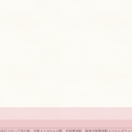
番出口上がって目の前。大阪メトロなんば駅、近鉄難波駅、阪神大阪難波駅よりなんばウォー