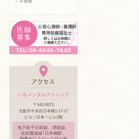
»
不登校
いちメンタルクリニック
〒542-0073
大阪市中央区日本橋1-17-17
ピカソ日本一ビル2階
地下鉄千日前線、堺筋線、
近鉄難波線｢日本橋駅」
⑩番出口上がって目の前