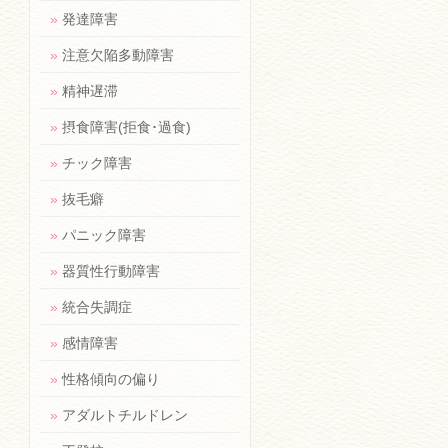
»
発達障害
»
注意欠陥多動障害
»
精神遅滞
»
摂食障害(拒食･過食)
»
チック障害
»
抜毛癖
»
パニック障害
»
器質性行動障害
»
統合失調症
»
感情障害
»
性格傾向の偏り
»
アダルトチルドレン