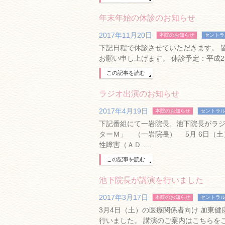
年末年始の休診のお知らせ
2017年11月20日
本院のお知らせ
セントラ
下記日程で休診させていただきます。 
お願い申し上げます。 休診予定：平成29
この記事を読む
ラジオ出演のお知らせ
2017年4月19日
本院のお知らせ
セントラ
下記番組にて一岩院長、池下院長がラジ
ターＭ」 （一岩院長） 5月 6日（土
性障害（ＡＤ …
この記事を読む
池下院長が講演を行いました
2017年3月17日
本院のお知らせ
セントラ
3月4日（土）の医療関係者向け 加東
行いました。 講演のご案内はこちらを