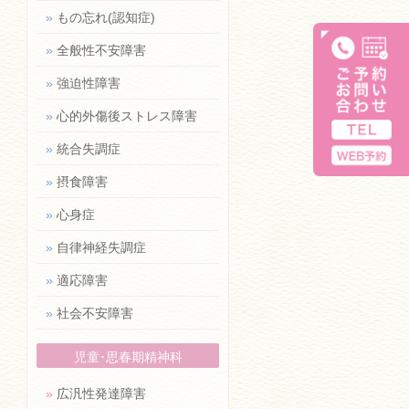
»
もの忘れ(認知症)
»
全般性不安障害
»
強迫性障害
»
心的外傷後ストレス障害
»
統合失調症
»
摂食障害
»
心身症
»
自律神経失調症
»
適応障害
»
社会不安障害
児童･思春期精神科
»
広汎性発達障害