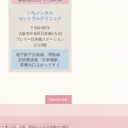
いちメンタル
セントラルクリニック
〒542-0073
大阪市中央区日本橋1-5-12
プレリー日本橋ステーション
ビル5階
地下鉄千日前線、堺筋線、
近鉄難波線「日本橋駅」
⑥番出口上がってすぐ
PAGETOP
ク東へ7分。大阪・難波(なんば)日本橋の心療内