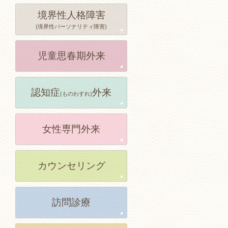
境界性人格障害
(境界性パーソナリティ障害)
児童思春期外来
認知症
外来
(ものわすれ)
女性専門外来
カウンセリング
訪問診療