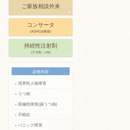
ご家族相談外来
コンサータ
(ADHD治療薬)
持続性注射剤
(デポ剤・LAI)
診療内容
»
境界性人格障害
»
うつ病
»
双極性障害(躁うつ病)
»
不眠症
»
パニック障害