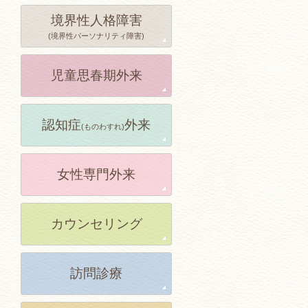
境界性人格障害
(境界性パーソナリティ障害)
児童思春期外来
認知症
外来
(ものわすれ)
女性専門外来
カウンセリング
訪問診療