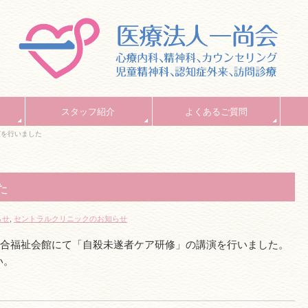
スタッフ紹介
よくあるご質問
演を行いました
た
らせ
,
セントラルクリニックのお知らせ
市総合福祉会館にて「自殺未遂者ケア研修」の講演を行いました。
い。