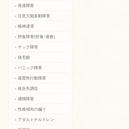
»
発達障害
»
注意欠陥多動障害
»
精神遅滞
»
摂食障害(拒食･過食)
»
チック障害
»
抜毛癖
»
パニック障害
»
器質性行動障害
»
統合失調症
»
感情障害
»
性格傾向の偏り
»
アダルトチルドレン