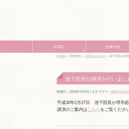
HOME
診療内容
HOME
»
新着情報 »
本院のお知らせ
»
池下院長が講
池下院長が講演を行いまし
投稿日：2018年3月2日 | カテゴリー：
本院のお知
平成30年2月27日 池下院長が堺
講演のご案内は
こちら
をご覧くださ