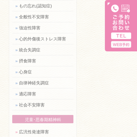
»
もの忘れ(認知症)
»
全般性不安障害
»
強迫性障害
»
心的外傷後ストレス障害
»
統合失調症
»
摂食障害
»
心身症
»
自律神経失調症
»
適応障害
»
社会不安障害
児童･思春期精神科
»
広汎性発達障害