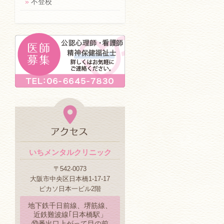
»
不登校
いちメンタルクリニック
〒542-0073
大阪市中央区日本橋1-17-17
ピカソ日本一ビル2階
地下鉄千日前線、堺筋線、
近鉄難波線｢日本橋駅」
⑩番出口上がって目の前