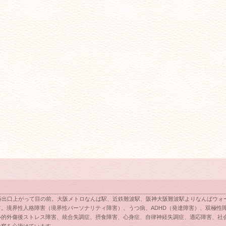
番出口上がって目の前。大阪メトロなんば駅、近鉄難波駅、阪神大阪難波駅よりなんばウォー
。境界性人格障害（境界性パーソナリティ障害）、うつ病、ADHD（発達障害）、双極性
心的外傷後ストレス障害、統合失調症、摂食障害、心身症、自律神経失調症、適応障害、社