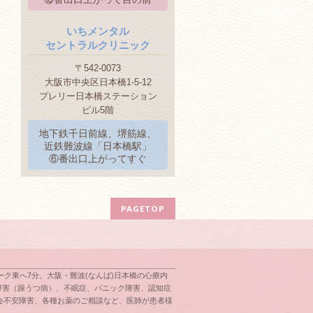
いちメンタル
セントラルクリニック
〒542-0073
大阪市中央区日本橋1-5-12
プレリー日本橋ステーション
ビル5階
地下鉄千日前線、堺筋線、
近鉄難波線「日本橋駅」
⑥番出口上がってすぐ
PAGETOP
ク東へ7分。大阪・難波(なんば)日本橋の心療内
障害（躁うつ病）、不眠症、パニック障害、認知症
会不安障害、各種お薬のご相談など、医師が患者様